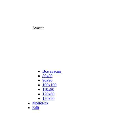
Avacan
Все avacan
80х80
90х90
100х100
110х80
120х80
120х90
Мономах
Erlit