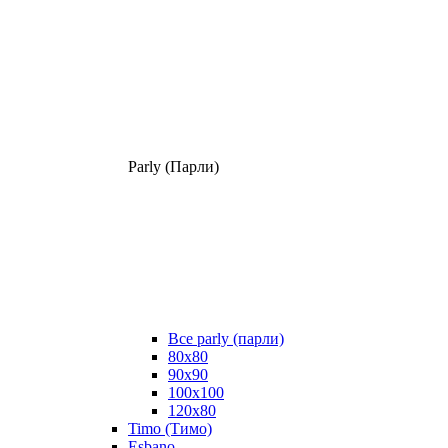
Parly (Парли)
Все parly (парли)
80x80
90x90
100x100
120x80
Timo (Тимо)
Esbano