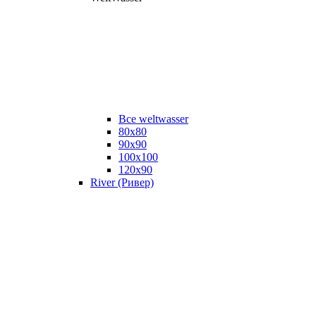
Все weltwasser
80x80
90x90
100x100
120x90
River (Ривер)