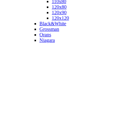
110х80
120x80
120х90
120х120
Black&White
Grossman
Orans
Niagara