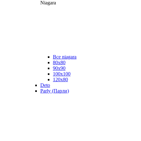
Niagara
Все niagara
80x80
90x90
100x100
120x80
Deto
Parly (Парли)