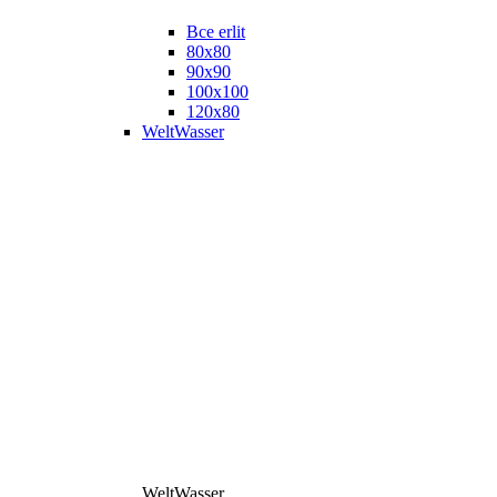
Все erlit
80x80
90x90
100x100
120x80
WeltWasser
WeltWasser