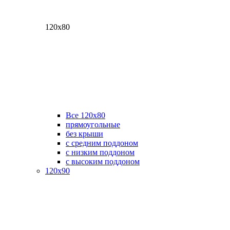
120х80
Все 120х80
прямоугольные
без крыши
с средним поддоном
с низким поддоном
с высоким поддоном
120х90