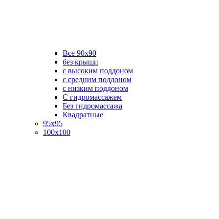
Все 90х90
без крыши
с высоким поддоном
с средним поддоном
с низким поддоном
С гидромассажем
Без гидромассажа
Квадратные
95х95
100х100