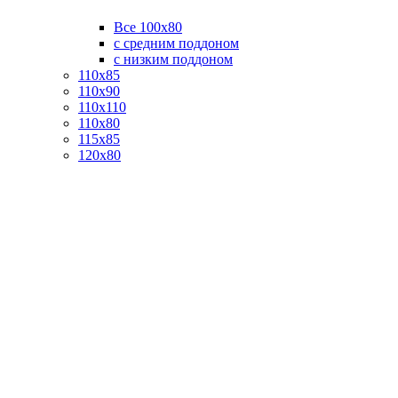
Все 100х80
с средним поддоном
с низким поддоном
110х85
110х90
110х110
110х80
115х85
120х80