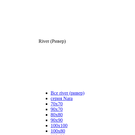
River (Ривер)
Все river (ривер)
серия Nara
70х70
90х70
80x80
90x90
100x100
100х80