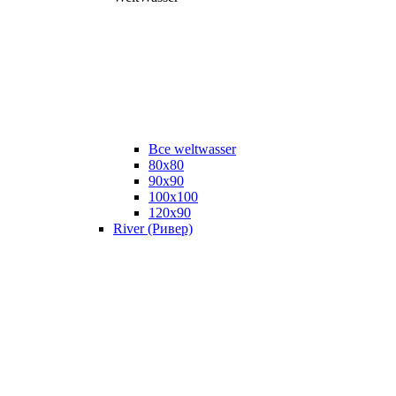
Все weltwasser
80x80
90x90
100x100
120x90
River (Ривер)