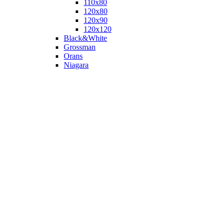
110х80
120x80
120х90
120х120
Black&White
Grossman
Orans
Niagara