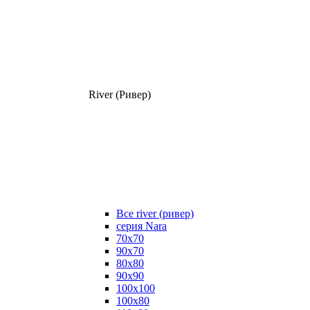
River (Ривер)
Все river (ривер)
серия Nara
70х70
90х70
80x80
90x90
100x100
100х80