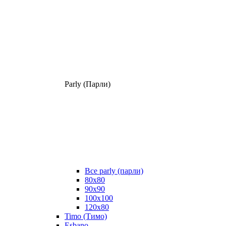
Parly (Парли)
Все parly (парли)
80x80
90x90
100x100
120x80
Timo (Тимо)
Esbano