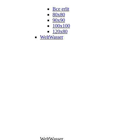
Все erlit
80x80
90x90
100x100
120x80
WeltWasser
WeltWasser