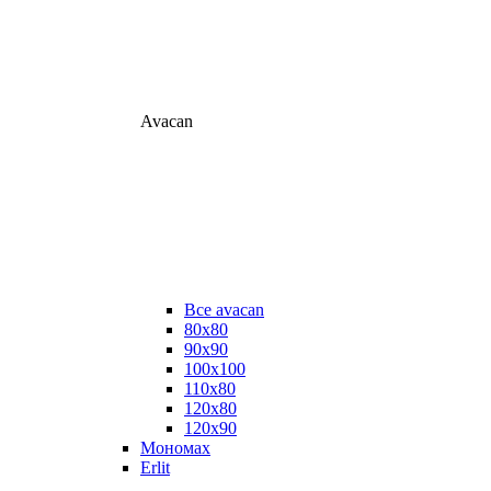
Avacan
Все avacan
80х80
90х90
100х100
110х80
120х80
120х90
Мономах
Erlit