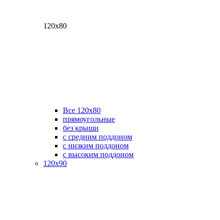
120х80
Все 120х80
прямоугольные
без крыши
с средним поддоном
с низким поддоном
с высоким поддоном
120х90