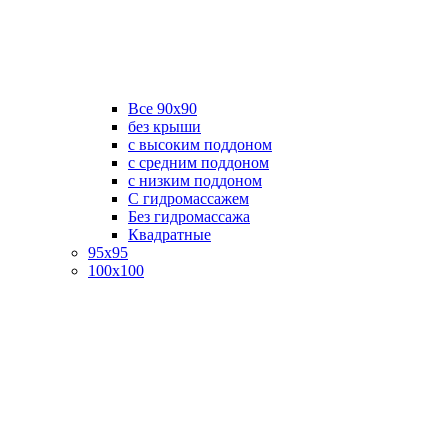
Все 90х90
без крыши
с высоким поддоном
с средним поддоном
с низким поддоном
С гидромассажем
Без гидромассажа
Квадратные
95х95
100х100