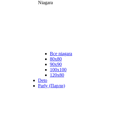
Niagara
Все niagara
80x80
90x90
100x100
120x80
Deto
Parly (Парли)