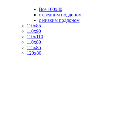
Все 100х80
с средним поддоном
с низким поддоном
110х85
110х90
110х110
110х80
115х85
120х80