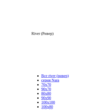
River (Ривер)
Все river (ривер)
серия Nara
70х70
90х70
80x80
90x90
100x100
100х80