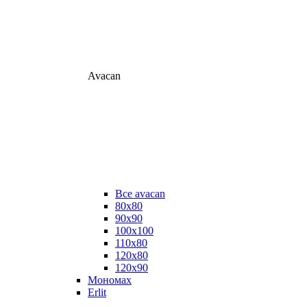
Avacan
Все avacan
80х80
90х90
100х100
110х80
120х80
120х90
Мономах
Erlit