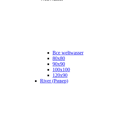
Все weltwasser
80x80
90x90
100x100
120x90
River (Ривер)