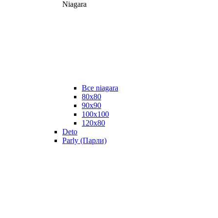
Niagara
Все niagara
80x80
90x90
100x100
120x80
Deto
Parly (Парли)