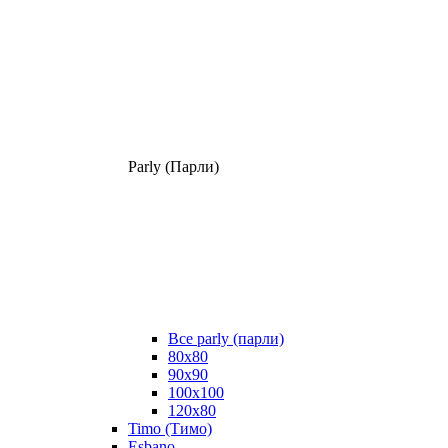
Parly (Парли)
Все parly (парли)
80x80
90x90
100x100
120x80
Timo (Тимо)
Esbano