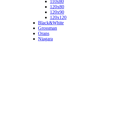
110х80
120x80
120х90
120х120
Black&White
Grossman
Orans
Niagara