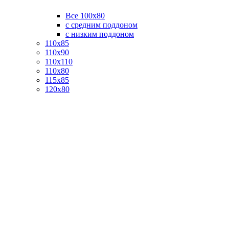
Все 100х80
с средним поддоном
с низким поддоном
110х85
110х90
110х110
110х80
115х85
120х80