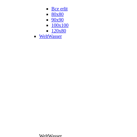
Все erlit
80x80
90x90
100x100
120x80
WeltWasser
WeltWasser