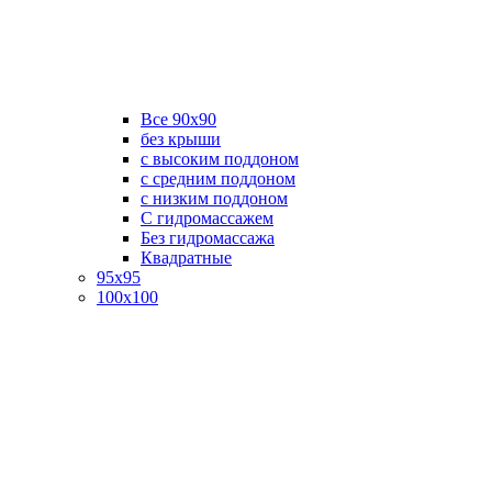
Все 90х90
без крыши
с высоким поддоном
с средним поддоном
с низким поддоном
С гидромассажем
Без гидромассажа
Квадратные
95х95
100х100