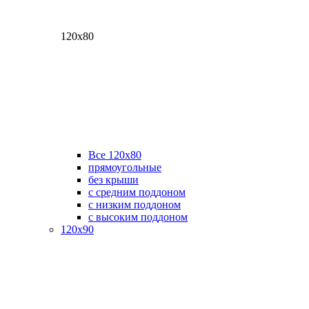
120х80
Все 120х80
прямоугольные
без крыши
с средним поддоном
с низким поддоном
с высоким поддоном
120х90