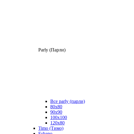
Parly (Парли)
Все parly (парли)
80x80
90x90
100x100
120x80
Timo (Тимо)
Esbano