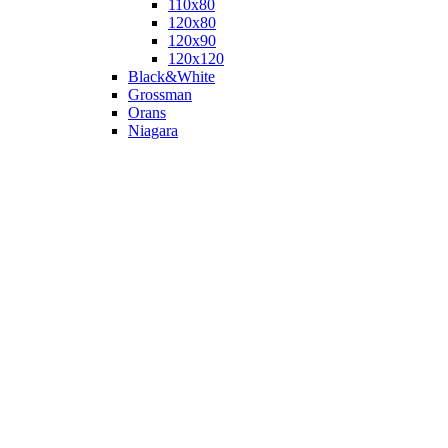
110х80
120x80
120х90
120х120
Black&White
Grossman
Orans
Niagara