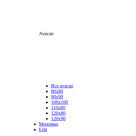
Avacan
Все avacan
80х80
90х90
100х100
110х80
120х80
120х90
Мономах
Erlit