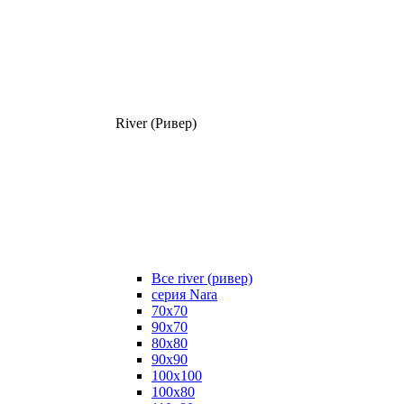
River (Ривер)
Все river (ривер)
серия Nara
70х70
90х70
80x80
90x90
100x100
100х80