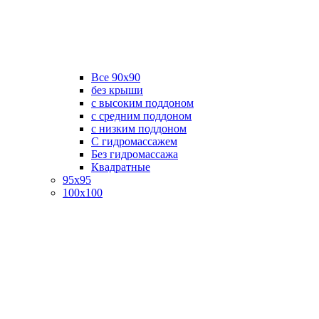
Все 90х90
без крыши
с высоким поддоном
с средним поддоном
с низким поддоном
С гидромассажем
Без гидромассажа
Квадратные
95х95
100х100