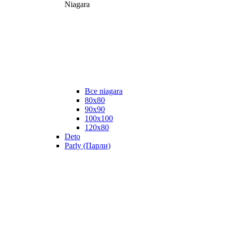
Niagara
Все niagara
80x80
90x90
100x100
120x80
Deto
Parly (Парли)