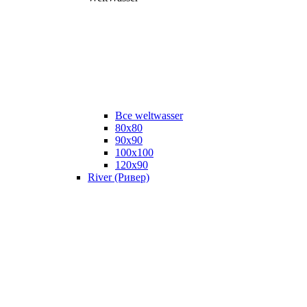
Все weltwasser
80x80
90x90
100x100
120x90
River (Ривер)