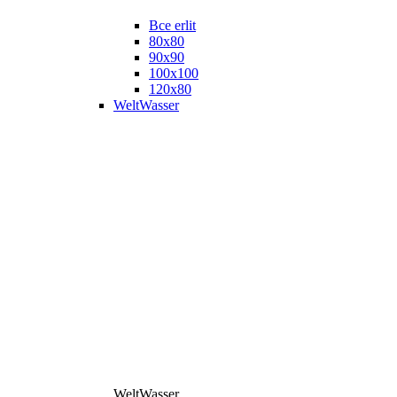
Все erlit
80x80
90x90
100x100
120x80
WeltWasser
WeltWasser