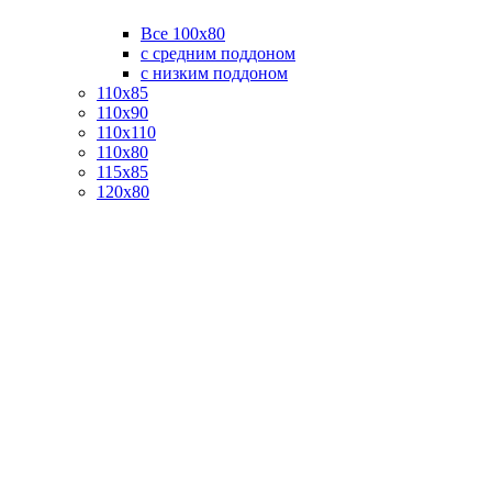
Все 100х80
с средним поддоном
с низким поддоном
110х85
110х90
110х110
110х80
115х85
120х80