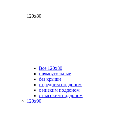
120х80
Все 120х80
прямоугольные
без крыши
с средним поддоном
с низким поддоном
с высоким поддоном
120х90