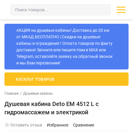
АКЦИЯ на душевые кабины! Доставка до 20 км
от МКАД БЕСПЛАТНО | Скидки на душевые
кабины и ограждения ! Оплата товаров по факту
доставки! Звоните или пишите Нам в MAX или
Telegram, оставляйте заявку на обратный звонок
и мы Вам перезвоним!
КАТАЛОГ ТОВАРОВ
Главная
/
Душевые кабины
Душевая кабина Deto EM 4512 L с
гидромассажем и электрикой
Оставить отзыв
Избранное
Сравнение