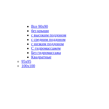
Все 90х90
без крыши
с высоким поддоном
с средним поддоном
с низким поддоном
С гидромассажем
Без гидромассажа
Квадратные
95х95
100х100