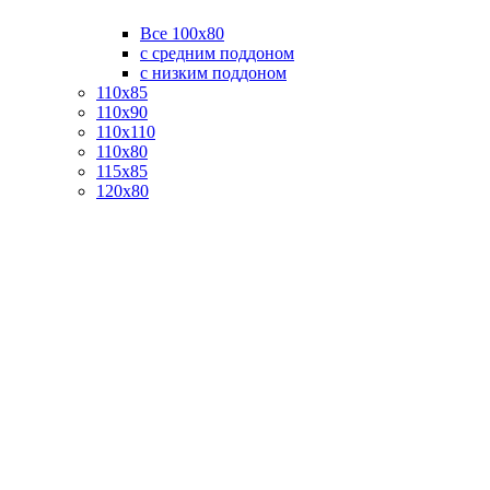
Все 100х80
с средним поддоном
с низким поддоном
110х85
110х90
110х110
110х80
115х85
120х80