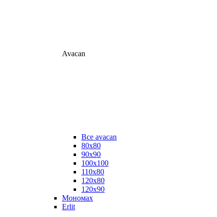
Avacan
Все avacan
80х80
90х90
100х100
110х80
120х80
120х90
Мономах
Erlit