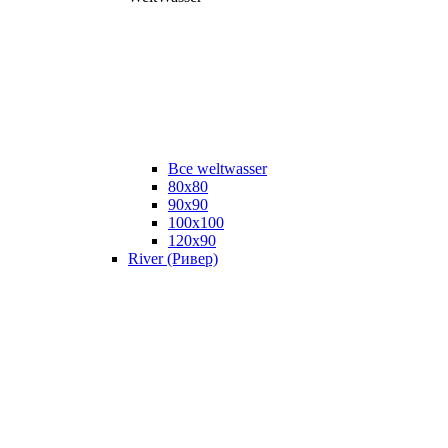
Все weltwasser
80x80
90x90
100x100
120x90
River (Ривер)