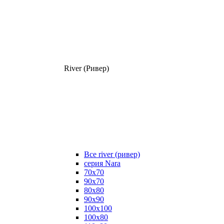
River (Ривер)
Все river (ривер)
серия Nara
70х70
90х70
80x80
90x90
100x100
100х80