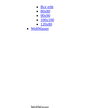
Все erlit
80x80
90x90
100x100
120x80
WeltWasser
WeltWasser