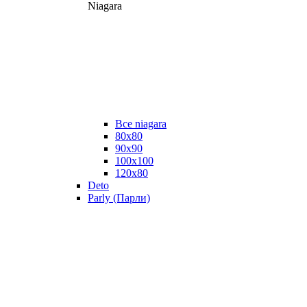
Niagara
Все niagara
80x80
90x90
100x100
120x80
Deto
Parly (Парли)