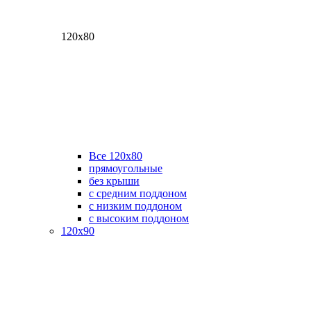
120х80
Все 120х80
прямоугольные
без крыши
с средним поддоном
с низким поддоном
с высоким поддоном
120х90