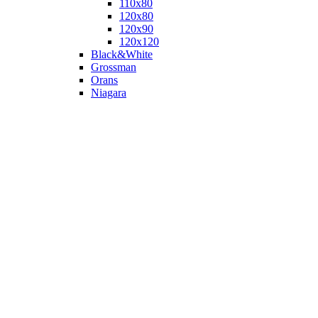
110х80
120x80
120х90
120х120
Black&White
Grossman
Orans
Niagara