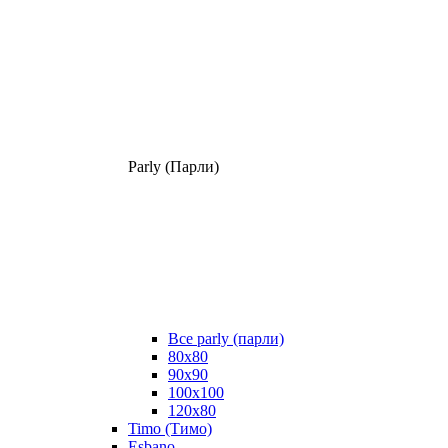
Parly (Парли)
Все parly (парли)
80x80
90x90
100x100
120x80
Timo (Тимо)
Esbano