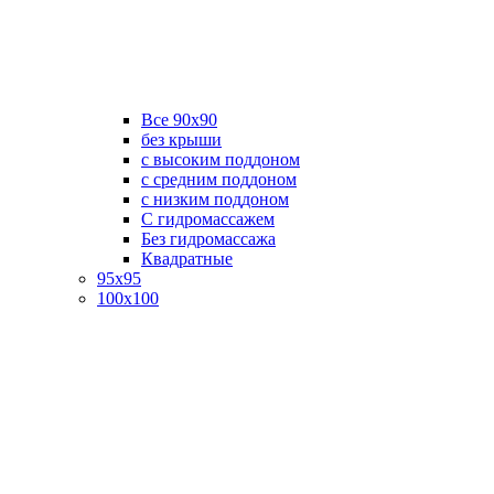
Все 90х90
без крыши
с высоким поддоном
с средним поддоном
с низким поддоном
С гидромассажем
Без гидромассажа
Квадратные
95х95
100х100