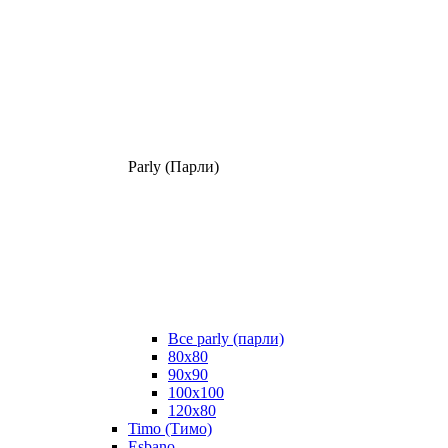
Parly (Парли)
Все parly (парли)
80x80
90x90
100x100
120x80
Timo (Тимо)
Esbano