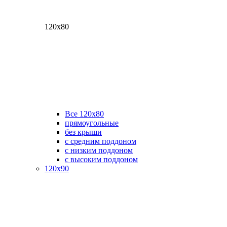
120х80
Все 120х80
прямоугольные
без крыши
с средним поддоном
с низким поддоном
с высоким поддоном
120х90