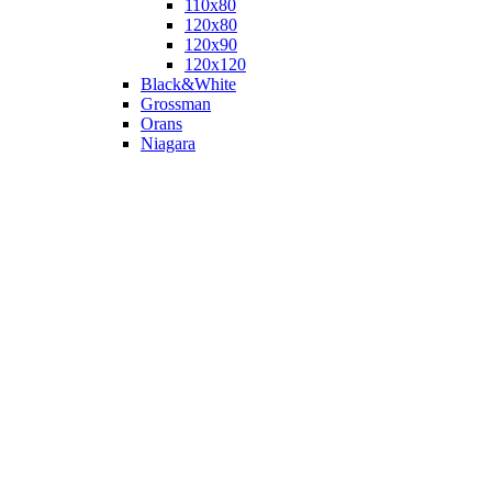
110х80
120x80
120х90
120х120
Black&White
Grossman
Orans
Niagara