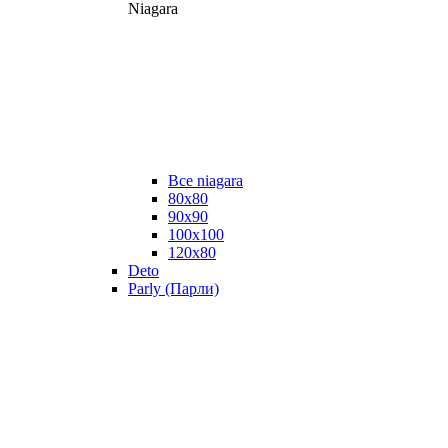
Niagara
Все niagara
80x80
90x90
100x100
120x80
Deto
Parly (Парли)