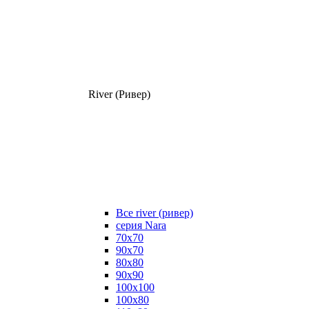
River (Ривер)
Все river (ривер)
серия Nara
70х70
90х70
80x80
90x90
100x100
100х80