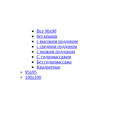
Все 90х90
без крыши
с высоким поддоном
с средним поддоном
с низким поддоном
С гидромассажем
Без гидромассажа
Квадратные
95х95
100х100