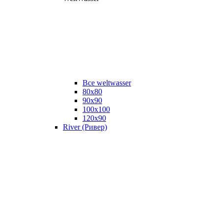
Все weltwasser
80x80
90x90
100x100
120x90
River (Ривер)