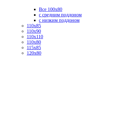
Все 100х80
с средним поддоном
с низким поддоном
110х85
110х90
110х110
110х80
115х85
120х80