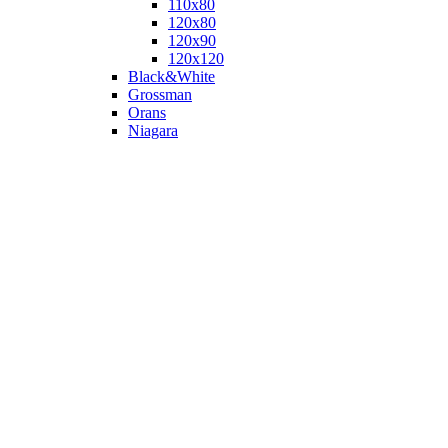
110х80
120x80
120х90
120х120
Black&White
Grossman
Orans
Niagara