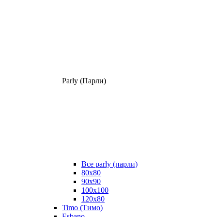
Parly (Парли)
Все parly (парли)
80x80
90x90
100x100
120x80
Timo (Тимо)
Esbano