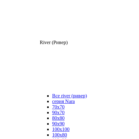
River (Ривер)
Все river (ривер)
серия Nara
70х70
90х70
80x80
90x90
100x100
100х80