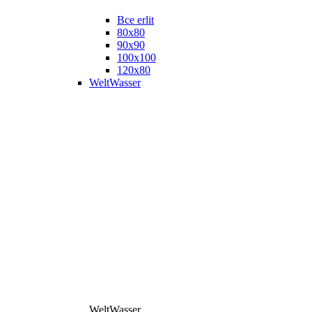
Все erlit
80x80
90x90
100x100
120x80
WeltWasser
WeltWasser