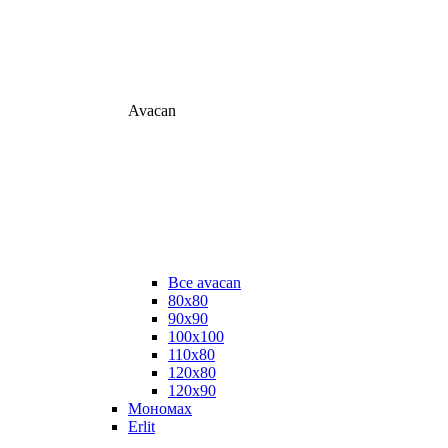
Avacan
Все avacan
80х80
90х90
100х100
110х80
120х80
120х90
Мономах
Erlit