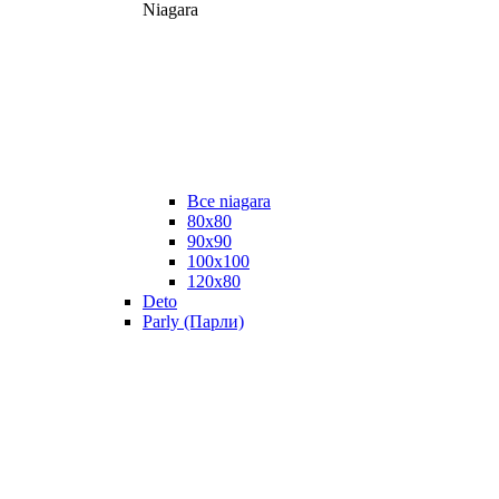
Niagara
Все niagara
80x80
90x90
100x100
120x80
Deto
Parly (Парли)