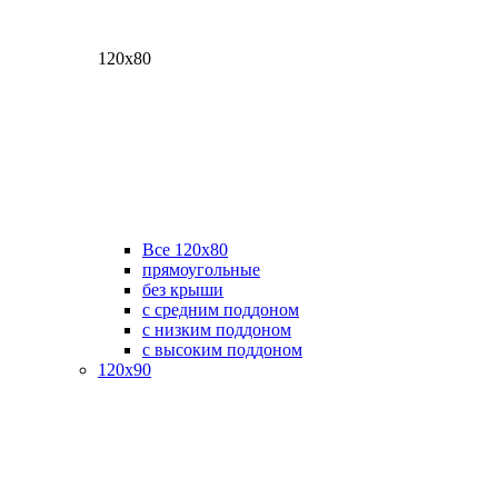
120х80
Все 120х80
прямоугольные
без крыши
с средним поддоном
с низким поддоном
с высоким поддоном
120х90