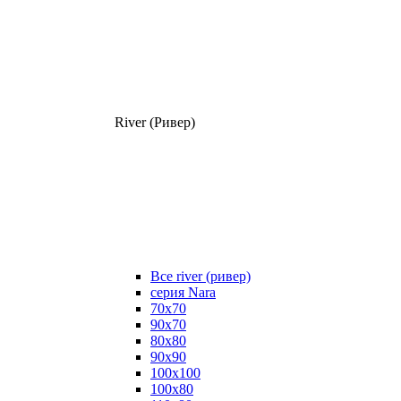
River (Ривер)
Все river (ривер)
серия Nara
70х70
90х70
80x80
90x90
100x100
100х80