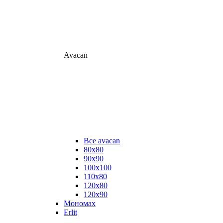
Avacan
Все avacan
80х80
90х90
100х100
110х80
120х80
120х90
Мономах
Erlit