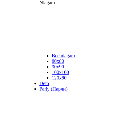
Niagara
Все niagara
80x80
90x90
100x100
120x80
Deto
Parly (Парли)