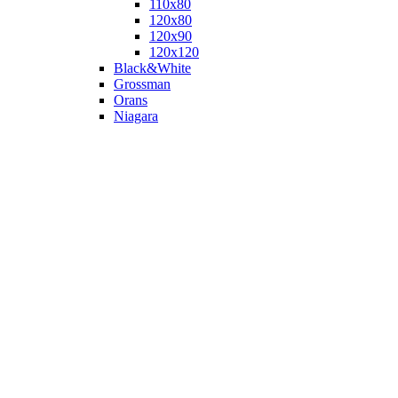
110х80
120x80
120х90
120х120
Black&White
Grossman
Orans
Niagara