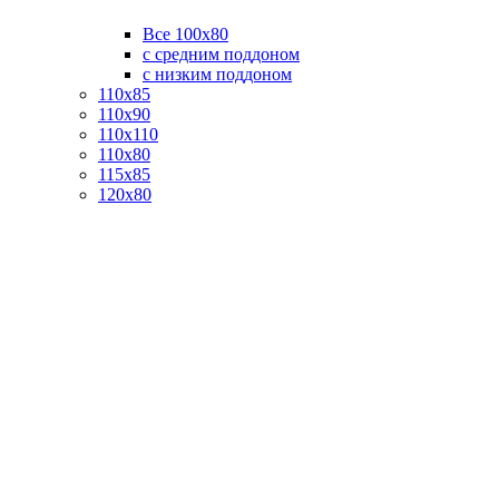
Все 100х80
с средним поддоном
с низким поддоном
110х85
110х90
110х110
110х80
115х85
120х80