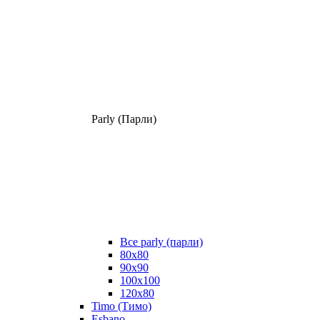
Parly (Парли)
Все parly (парли)
80x80
90x90
100x100
120x80
Timo (Тимо)
Esbano