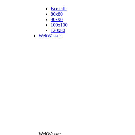
Все erlit
80x80
90x90
100x100
120x80
WeltWasser
WeltWasser