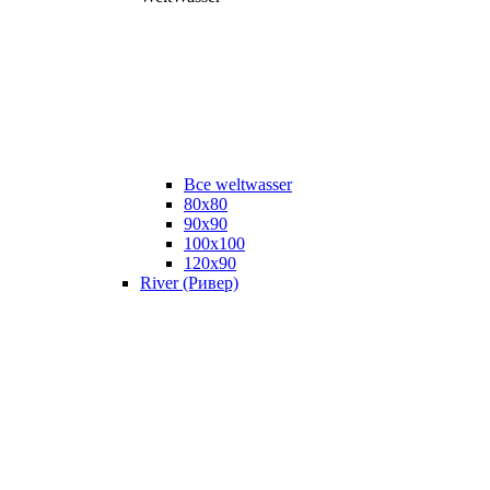
Все weltwasser
80x80
90x90
100x100
120x90
River (Ривер)