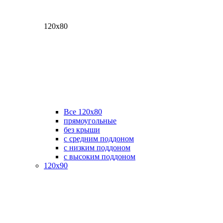
120х80
Все 120х80
прямоугольные
без крыши
с средним поддоном
с низким поддоном
с высоким поддоном
120х90