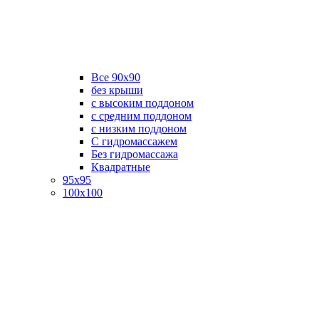
Все 90х90
без крыши
с высоким поддоном
с средним поддоном
с низким поддоном
С гидромассажем
Без гидромассажа
Квадратные
95х95
100х100