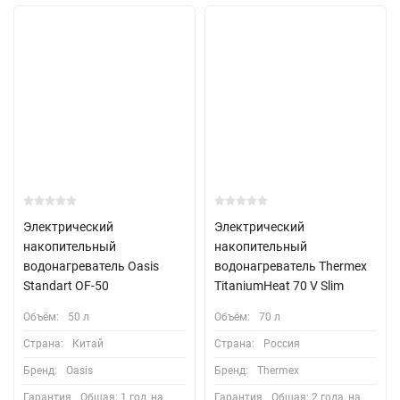
Электрический
Электрический
накопительный
накопительный
водонагреватель Oasis
водонагреватель Thermex
Standart OF-50
TitaniumHeat 70 V Slim
Объём:
50 л
Объём:
70 л
Страна:
Китай
Страна:
Россия
Бренд:
Oasis
Бренд:
Thermex
Гарантия
Общая: 1 год, на
Гарантия
Общая: 2 года, на