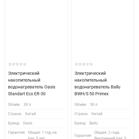
Электрический
Электрический
накопительный
накопительный
водонагреватель Oasis
водонагреватель Ballu
Standart Eco ER-30
BWH/S 50 Primex
Объём:
30 л
Объём:
50 л
Страна:
Китай
Страна:
Китай
Бренд:
Oasis
Бренд:
Ballu
Гарантия
Общая: 1 год, на
Общая: 2 года.
Гарантия
:
бак: 5 лет
Внутренний бак: 5