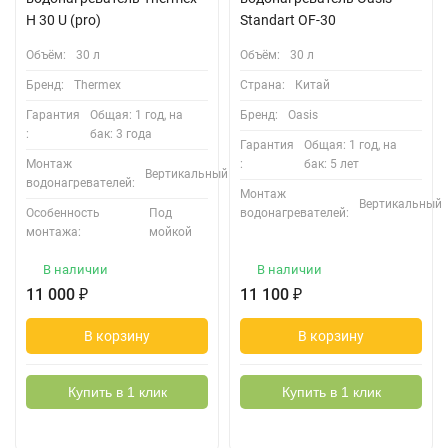
H 30 U (pro)
Standart OF-30
Объём:
30 л
Объём:
30 л
Бренд:
Thermex
Страна:
Китай
Гарантия
Общая: 1 год, на
Бренд:
Oasis
:
бак: 3 года
Гарантия
Общая: 1 год, на
Монтаж
:
бак: 5 лет
Вертикальный
водонагревателей:
Монтаж
Вертикальный
Особенность
Под
водонагревателей:
монтажа:
мойкой
В наличии
В наличии
11 000
₽
11 100
₽
В корзину
В корзину
Купить в 1 клик
Купить в 1 клик