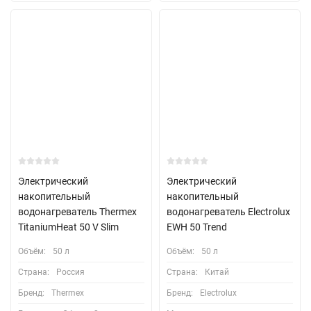
Электрический
Электрический
накопительный
накопительный
водонагреватель Thermex
водонагреватель Electrolux
TitaniumHeat 50 V Slim
EWH 50 Trend
Объём:
50 л
Объём:
50 л
Страна:
Россия
Страна:
Китай
Бренд:
Thermex
Бренд:
Electrolux