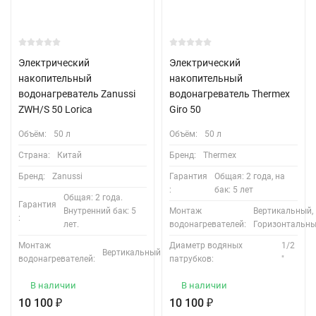
Электрический
Электрический
накопительный
накопительный
водонагреватель Zanussi
водонагреватель Thermex
ZWH/S 50 Lorica
Giro 50
Объём:
50 л
Объём:
50 л
Страна:
Китай
Бренд:
Thermex
Бренд:
Zanussi
Гарантия
Общая: 2 года, на
:
бак: 5 лет
Общая: 2 года.
Гарантия
Внутренний бак: 5
Монтаж
Вертикальный,
:
лет.
водонагревателей:
Горизонтальн
Монтаж
Диаметр водяных
1/2
Вертикальный
водонагревателей:
патрубков:
"
В наличии
В наличии
10 100
₽
10 100
₽