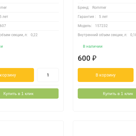
mer
Бренд:
Rommer
5 лет
Гарантия :
5 лет
607
Модель:
157232
объем секции, л:
0,22
Внутренний объем секции, л:
0,1
ии
В наличии
600
₽
 корзину
В корзину
Купить в 1 клик
Купить в 1 клик