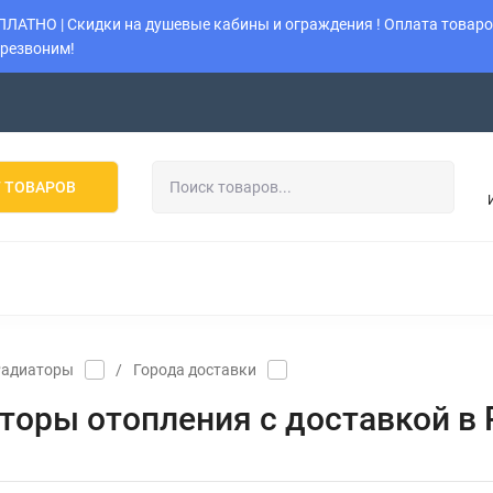
АТНО | Скидки на душевые кабины и ограждения ! Оплата товаров
ерезвоним!
Возврат
Политика
Наши работы
Оставить заявку
 ТОВАРОВ
 ОГРАЖДЕНИЯ
УНИТАЗЫ
ИНСТАЛЛЯЦИИ
КОТЛ
КОНДИЦИОНЕРЫ
МУЛЬТИ-СПЛИТ-СИСТЕМЫ
К
Радиаторы
/
Города доставки
торы отопления с доcтавкой в 