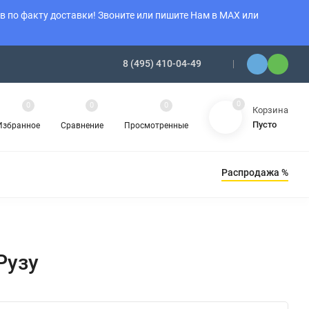
 по факту доставки! Звоните или пишите Нам в MAX или
8 (495) 410-04-49
0
0
0
0
Корзина
Пусто
Избранное
Сравнение
Просмотренные
Распродажа %
Ы ОТОПЛЕНИЯ
АМИНЫ
ОБОГРЕВАТЕЛИ
Рузу