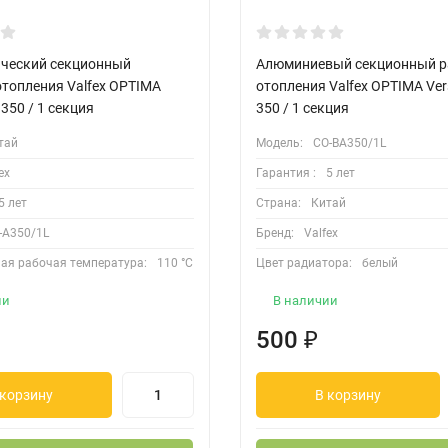
ческий секционный
Алюминиевый секционный р
отопления Valfex OPTIMA
отопления Valfex OPTIMA Vers
 350 / 1 секция
350 / 1 секция
тай
Модель:
CO-BA350/1L
ex
Гарантия :
5 лет
5 лет
Страна:
Китай
-A350/1L
Бренд:
Valfex
ая рабочая температура:
110 °C
Цвет радиатора:
белый
ии
В наличии
500
₽
 корзину
В корзину