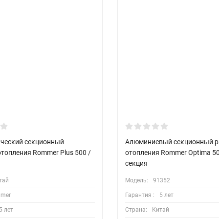
ческий секционный
Алюминиевый секционный р
топления Rommer Plus 500 /
отопления Rommer Optima 50
секция
тай
Модель:
91352
mer
Гарантия :
5 лет
5 лет
Страна:
Китай