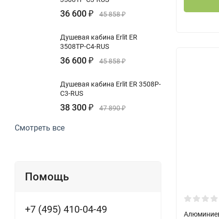
36 600
₽
45 858
₽
Душевая кабина Erlit ER
3508TP-C4-RUS
36 600
₽
45 858
₽
Душевая кабина Erlit ER 3508P-
C3-RUS
38 300
₽
47 890
₽
Смотреть все
Помощь
+7 (495) 410-04-49
Алюминиев