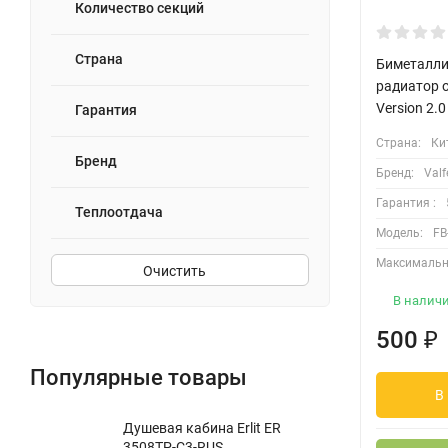
Количество секций
Страна
Биметалли
радиатор 
Version 2.0
Гарантия
Страна:
Ки
Бренд
Бренд:
Valf
Гарантия :
Теплоотдача
Модель:
FB
Максимальн
Очистить
В налич
500
₽
Популярные товары
В
Душевая кабина Erlit ER
3508TP-C3-RUS