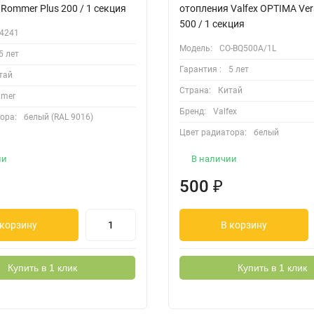
Rommer Plus 200 / 1 секция
отопления Valfex OPTIMA Vers
500 / 1 секция
4241
Модель:
CO-BQ500A/1L
5 лет
Гарантия :
5 лет
тай
Страна:
Китай
mer
Бренд:
Valfex
ора:
белый (RAL 9016)
Цвет радиатора:
белый
ии
В наличии
500
₽
 корзину
В корзину
Купить в 1 клик
Купить в 1 клик