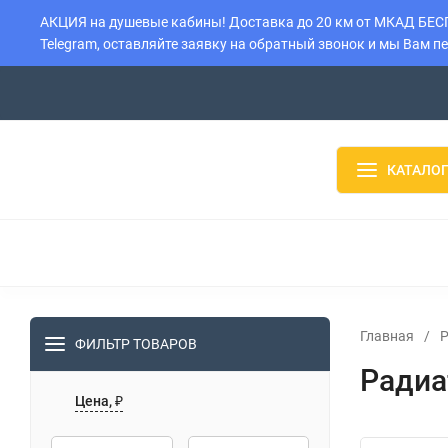
АКЦИЯ на душевые кабины! Доставка до 20 км от МКАД БЕСПЛ
Telegram, оставляйте заявку на обратный звонок и мы Вам п
О компании
Контакты
Доставка
Установка
Оплата
КАТАЛОГ
ДУШЕВЫЕ КАБИНЫ
ДУШЕВЫЕ БОКСЫ
ДУШЕВЫЕ
ВОДОНАГРЕВАТЕЛИ
БОЙЛЕРЫ
РАДИАТОРЫ
Главная
/
ФИЛЬТР ТОВАРОВ
Радиа
Цена, ₽