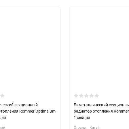
ческий секционный
Биметаллический секционн
отопления Rommer Optima Bm
радиатор отопления Rommer 
кция
1 секция
тай
Страна:
Китай