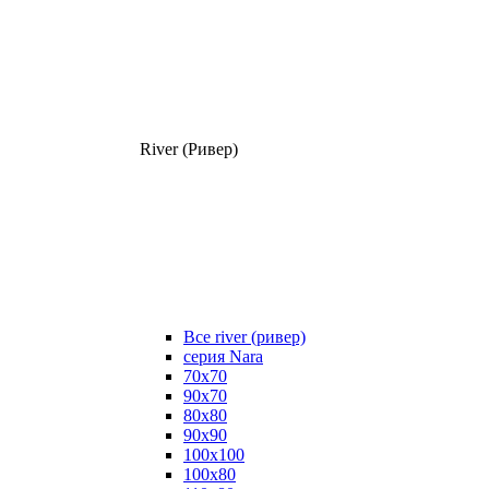
River (Ривер)
Все river (ривер)
серия Nara
70х70
90х70
80x80
90x90
100x100
100х80