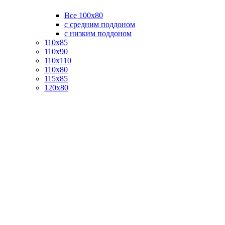
Все 100х80
с средним поддоном
с низким поддоном
110х85
110х90
110х110
110х80
115х85
120х80