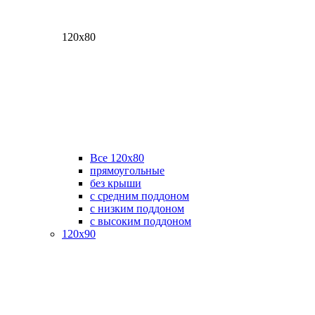
120х80
Все 120х80
прямоугольные
без крыши
с средним поддоном
с низким поддоном
с высоким поддоном
120х90