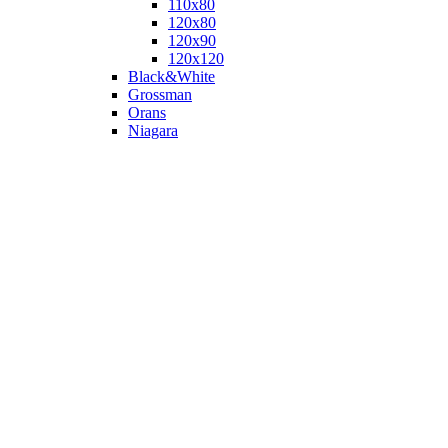
110х80
120x80
120х90
120х120
Black&White
Grossman
Orans
Niagara