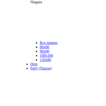
Niagara
Все niagara
80x80
90x90
100x100
120x80
Deto
Parly (Парли)