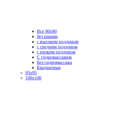
Все 90х90
без крыши
с высоким поддоном
с средним поддоном
с низким поддоном
С гидромассажем
Без гидромассажа
Квадратные
95х95
100х100