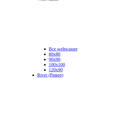
Все weltwasser
80x80
90x90
100x100
120x90
River (Ривер)