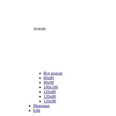
Avacan
Все avacan
80х80
90х90
100х100
110х80
120х80
120х90
Мономах
Erlit