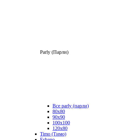
Parly (Парли)
Все parly (парли)
80x80
90x90
100x100
120x80
Timo (Тимо)
Esbano