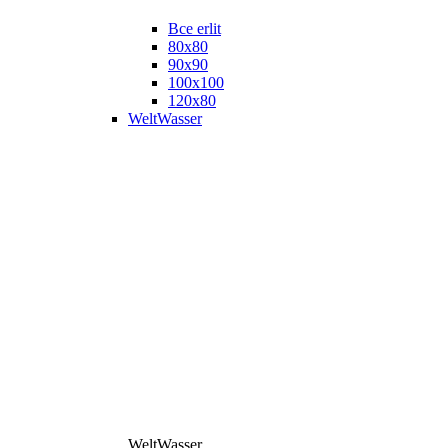
Все erlit
80x80
90x90
100x100
120x80
WeltWasser
WeltWasser