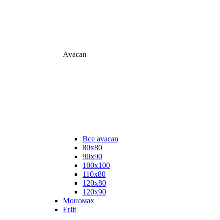
Avacan
Все avacan
80х80
90х90
100х100
110х80
120х80
120х90
Мономах
Erlit