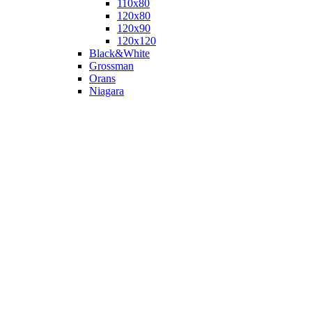
110х80
120x80
120х90
120х120
Black&White
Grossman
Orans
Niagara