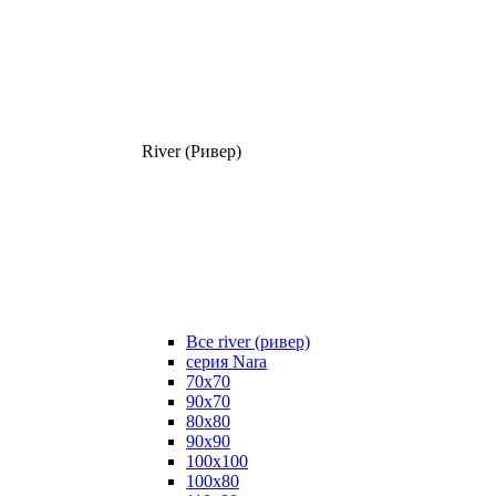
River (Ривер)
Все river (ривер)
серия Nara
70х70
90х70
80x80
90x90
100x100
100х80