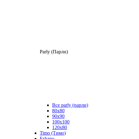
Parly (Парли)
Все parly (парли)
80x80
90x90
100x100
120x80
Timo (Тимо)
Esbano