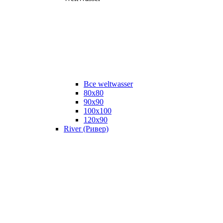
Все weltwasser
80x80
90x90
100x100
120x90
River (Ривер)