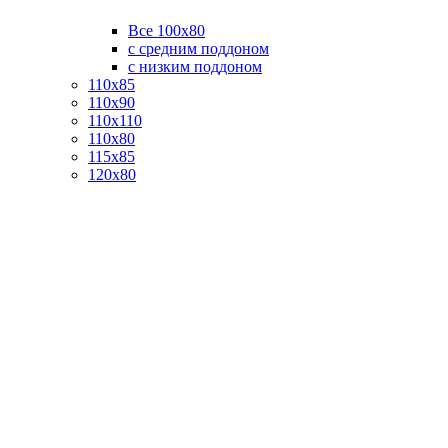
Все 100х80
с средним поддоном
с низким поддоном
110х85
110х90
110х110
110х80
115х85
120х80