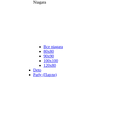
Niagara
Все niagara
80x80
90x90
100x100
120x80
Deto
Parly (Парли)