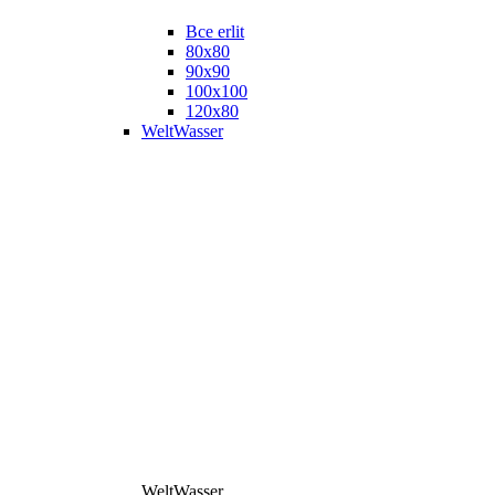
Все erlit
80x80
90x90
100x100
120x80
WeltWasser
WeltWasser