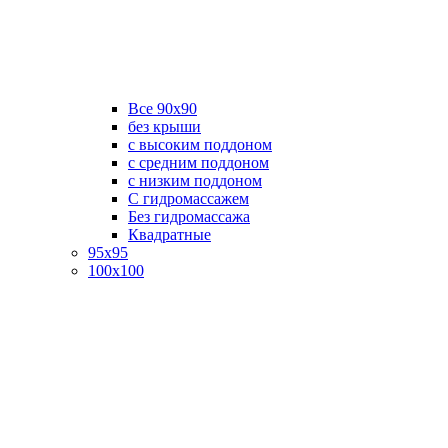
Все 90х90
без крыши
с высоким поддоном
с средним поддоном
с низким поддоном
С гидромассажем
Без гидромассажа
Квадратные
95х95
100х100