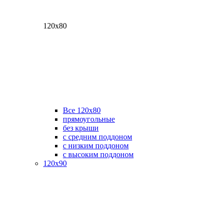
120х80
Все 120х80
прямоугольные
без крыши
с средним поддоном
с низким поддоном
с высоким поддоном
120х90