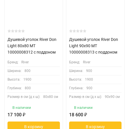
Душевой уголок River Don
Душевой уголок River Don
Light 80x80 MT
Light 90x90 MT
10000008312 с поддоном
10000008313 с поддоном
Бренд:
River
Бренд:
River
Ширина:
800
Ширина:
900
Высота:
1900
Высота:
1900
Глубина:
800
Глубина:
900
Размер в см (д х ш):
80х80 см
Размер в см (д х ш):
90х90 см
В наличии
В наличии
17 100
₽
18 600
₽
В корзину
В корзину