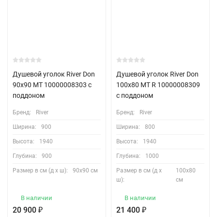
Душевой уголок River Don
Душевой уголок River Don
90x90 MT 10000008303 с
100x80 MT R 10000008309
поддоном
с поддоном
Бренд:
River
Бренд:
River
Ширина:
900
Ширина:
800
Высота:
1940
Высота:
1940
Глубина:
900
Глубина:
1000
Размер в см (д х ш):
90х90 см
Размер в см (д х
100х80
ш):
см
В наличии
В наличии
20 900
₽
21 400
₽