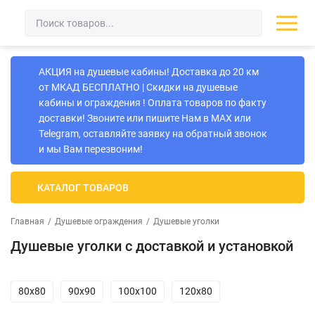
АКЦИЯ на душевые кабины! Доставка до 20 км
от МКАД БЕСПЛАТНО | Скидки на душевые
кабины и ограждения ! Оплата товаров по факту
доставки! Звоните или пишите Нам в MAX или
Telegram, оставляйте заявку на обратный звонок
и мы Вам перезвоним!
КАТАЛОГ ТОВАРОВ
Главная
/
Душевые ограждения
/
Душевые уголки
Душевые уголки с доставкой и установкой
80х80
90х90
100х100
120х80