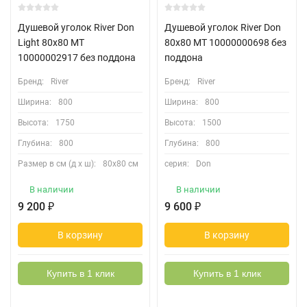
Душевой уголок River Don
Душевой уголок River Don
Light 80x80 МТ
80x80 МТ 10000000698 без
10000002917 без поддона
поддона
Бренд:
River
Бренд:
River
Ширина:
800
Ширина:
800
Высота:
1750
Высота:
1500
Глубина:
800
Глубина:
800
Размер в см (д х ш):
80х80 см
серия:
Don
В наличии
В наличии
9 200
₽
9 600
₽
В корзину
В корзину
Купить в 1 клик
Купить в 1 клик