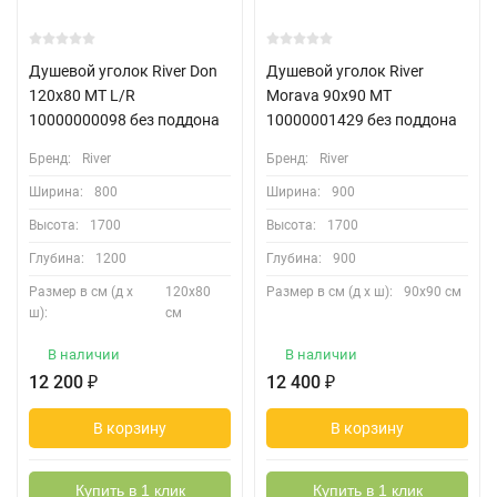
Душевой уголок River Don
Душевой уголок River
120x80 МТ L/R
Morava 90x90 МТ
10000000098 без поддона
10000001429 без поддона
Бренд:
River
Бренд:
River
Ширина:
800
Ширина:
900
Высота:
1700
Высота:
1700
Глубина:
1200
Глубина:
900
Размер в см (д х
120х80
Размер в см (д х ш):
90х90 см
ш):
см
В наличии
В наличии
12 200
₽
12 400
₽
В корзину
В корзину
Купить в 1 клик
Купить в 1 клик