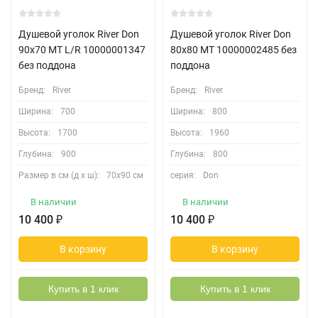
Душевой уголок River Don
Душевой уголок River Don
90x70 МТ L/R 10000001347
80x80 МТ 10000002485 без
без поддона
поддона
Бренд:
River
Бренд:
River
Ширина:
700
Ширина:
800
Высота:
1700
Высота:
1960
Глубина:
900
Глубина:
800
Размер в см (д х ш):
70х90 см
серия:
Don
В наличии
В наличии
10 400
₽
10 400
₽
В корзину
В корзину
Купить в 1 клик
Купить в 1 клик