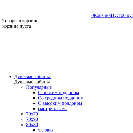
0
Корзина
Пусто
0 ру
Товары в корзине
корзина пуста
Душевые кабины
Душевые кабины
Популярные
C низким поддоном
Со средним поддоном
С высоким поддоном
смотреть все...
70х70
70х90
80х80
угловая