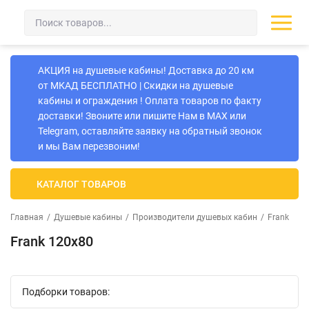
АКЦИЯ на душевые кабины! Доставка до 20 км
от МКАД БЕСПЛАТНО | Скидки на душевые
кабины и ограждения ! Оплата товаров по факту
доставки! Звоните или пишите Нам в MAX или
Telegram, оставляйте заявку на обратный звонок
и мы Вам перезвоним!
КАТАЛОГ ТОВАРОВ
Главная
/
Душевые кабины
/
Производители душевых кабин
/
Frank
Frank 120х80
Подборки товаров: