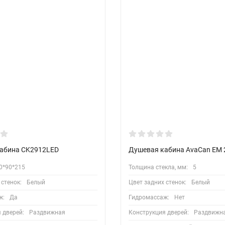
абина CK2912LED
Душевая кабина AvaCan EM 
0*90*215
Толщина стекла, мм:
5
 стенок:
Белый
Цвет задних стенок:
Белый
ж:
Да
Гидромассаж:
Нет
 дверей:
Раздвижная
Конструкция дверей:
Раздвижн