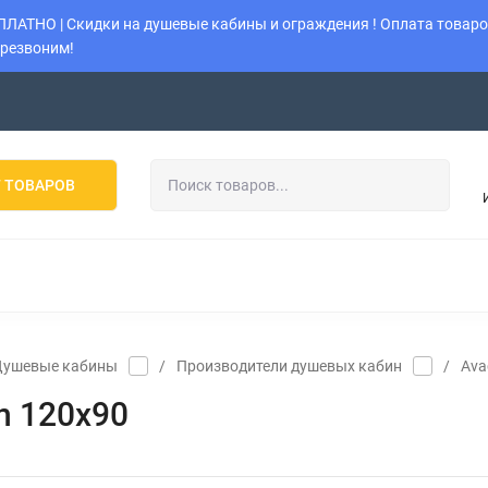
АТНО | Скидки на душевые кабины и ограждения ! Оплата товаров
ерезвоним!
Возврат
Политика
Наши работы
Оставить заявку
 ТОВАРОВ
 ОГРАЖДЕНИЯ
УНИТАЗЫ
ИНСТАЛЛЯЦИИ
КОТЛ
КОНДИЦИОНЕРЫ
МУЛЬТИ-СПЛИТ-СИСТЕМЫ
К
Душевые кабины
/
Производители душевых кабин
/
Ava
n 120х90