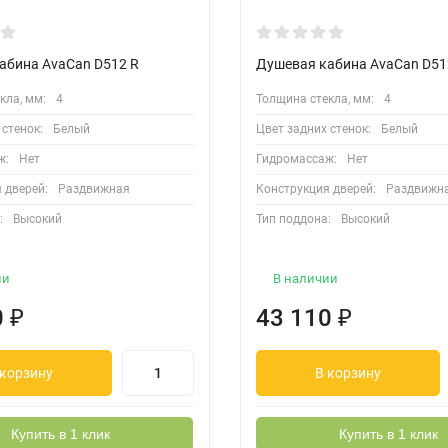
абина AvaCan D512 R
Душевая кабина AvaCan D51
кла, мм:
4
Толщина стекла, мм:
4
 стенок:
Белый
Цвет задних стенок:
Белый
ж:
Нет
Гидромассаж:
Нет
 дверей:
Раздвижная
Конструкция дверей:
Раздвижн
:
Высокий
Тип поддона:
Высокий
ии
В наличии
0
₽
43 110
₽
 корзину
В корзину
Купить в 1 клик
Купить в 1 клик