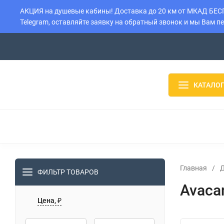
АКЦИЯ на душевые кабины! Доставка до 20 км от МКАД БЕСПЛ
Telegram, оставляйте заявку на обратный звонок и мы Вам п
О компании
Контакты
Доставка
Установка
Оплата
КАТАЛОГ
ДУШЕВЫЕ КАБИНЫ
ДУШЕВЫЕ БОКСЫ
ДУШЕВЫЕ
ВОДОНАГРЕВАТЕЛИ
БОЙЛЕРЫ
РАДИАТОРЫ
Главная
/
ФИЛЬТР ТОВАРОВ
Avaca
Цена, ₽