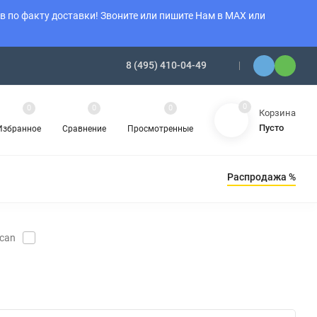
 по факту доставки! Звоните или пишите Нам в MAX или
8 (495) 410-04-49
0
0
0
0
Корзина
Пусто
Избранное
Сравнение
Просмотренные
Распродажа %
Ы ОТОПЛЕНИЯ
АМИНЫ
ОБОГРЕВАТЕЛИ
can