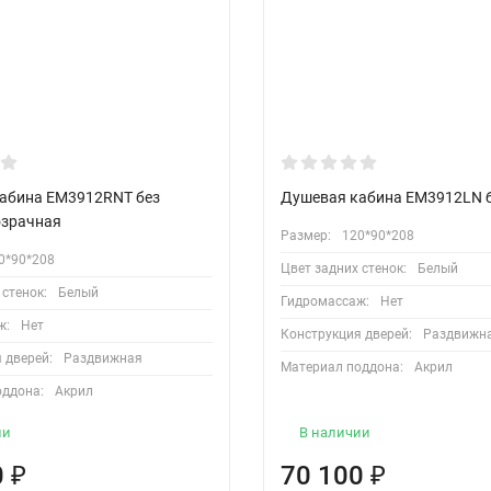
абина EM3912RNT без
Душевая кабина EM3912LN 
зрачная
Размер:
120*90*208
0*90*208
Цвет задних стенок:
Белый
 стенок:
Белый
Гидромассаж:
Нет
ж:
Нет
Конструкция дверей:
Раздвижн
 дверей:
Раздвижная
Материал поддона:
Акрил
оддона:
Акрил
ии
В наличии
0
₽
70 100
₽