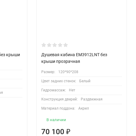
без крыши
Душевая кабина EM3912LNT без
крыши прозрачная
Размер:
120*90*208
Цвет задних стенок:
Белый
Гидромассаж:
Нет
ая
Конструкция дверей:
Раздвижная
Материал поддона:
Акрил
В наличии
70 100
₽