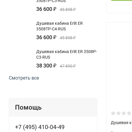
3508TP-C3-RUS
36 600
₽
45 858
₽
Душевая кабина Erlit ER
3508TP-C4-RUS
36 600
₽
45 858
₽
Душевая кабина Erlit ER 3508P-
C3-RUS
38 300
₽
47 890
₽
Смотреть все
Помощь
Душевая к
+7 (495) 410-04-49