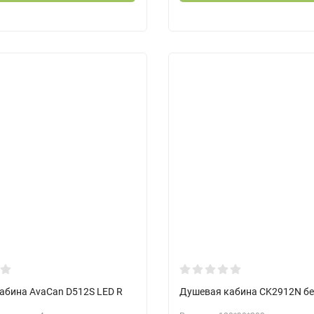
абина AvaCan D512S LED R
Душевая кабина CK2912N б