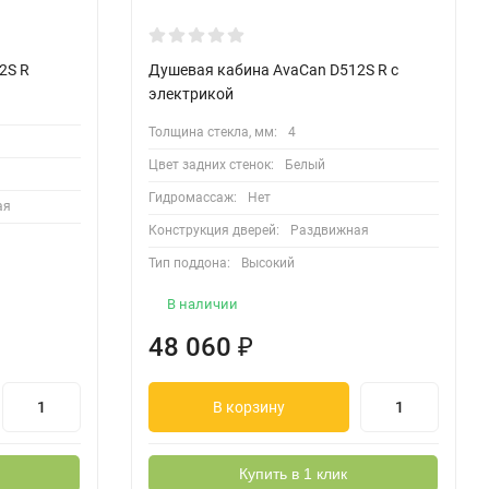
2S R
Душевая кабина AvaCan D512S R с
электрикой
Толщина стекла, мм:
4
Цвет задних стенок:
Белый
Гидромассаж:
Нет
ая
Конструкция дверей:
Раздвижная
Тип поддона:
Высокий
В наличии
48 060
₽
В корзину
Купить в 1 клик