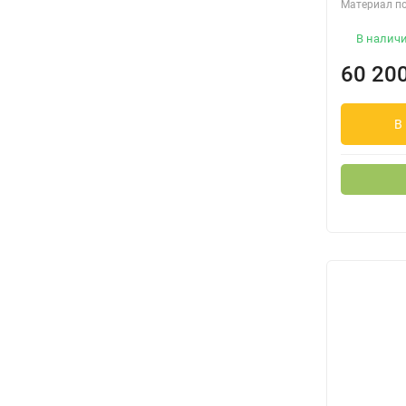
Материал п
В налич
60 20
В