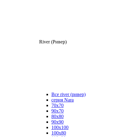
River (Ривер)
Все river (ривер)
серия Nara
70х70
90х70
80x80
90x90
100x100
100х80