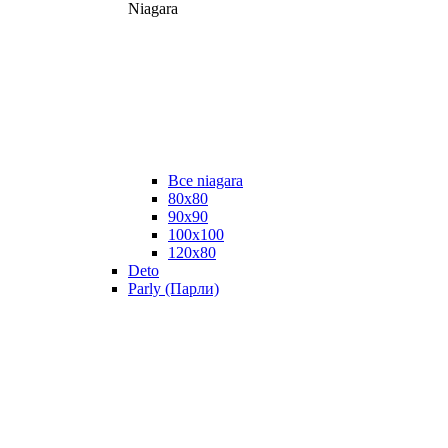
Niagara
Все niagara
80x80
90x90
100x100
120x80
Deto
Parly (Парли)