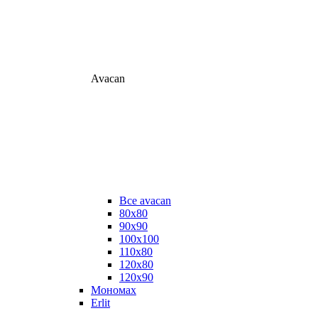
Avacan
Все avacan
80х80
90х90
100х100
110х80
120х80
120х90
Мономах
Erlit