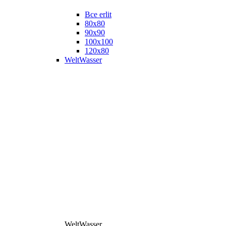
Все erlit
80x80
90x90
100x100
120x80
WeltWasser
WeltWasser