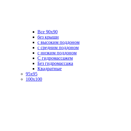
Все 90х90
без крыши
с высоким поддоном
с средним поддоном
с низким поддоном
С гидромассажем
Без гидромассажа
Квадратные
95х95
100х100