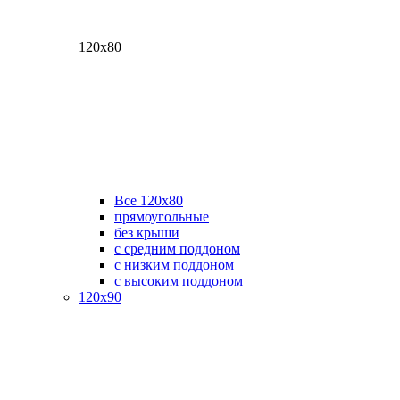
120х80
Все 120х80
прямоугольные
без крыши
с средним поддоном
с низким поддоном
с высоким поддоном
120х90