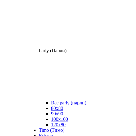
Parly (Парли)
Все parly (парли)
80x80
90x90
100x100
120x80
Timo (Тимо)
Esbano