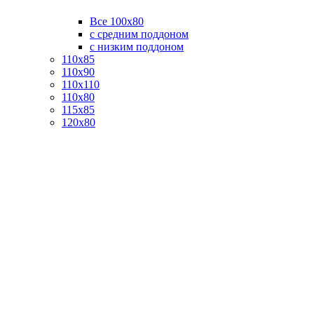
Все 100х80
с средним поддоном
с низким поддоном
110х85
110х90
110х110
110х80
115х85
120х80