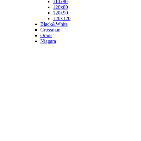
110х80
120x80
120х90
120х120
Black&White
Grossman
Orans
Niagara