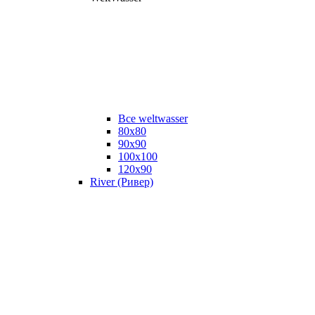
Все weltwasser
80x80
90x90
100x100
120x90
River (Ривер)