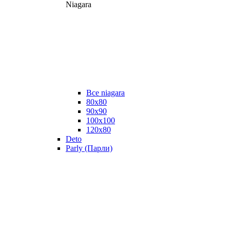
Niagara
Все niagara
80x80
90x90
100x100
120x80
Deto
Parly (Парли)