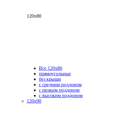
120х80
Все 120х80
прямоугольные
без крыши
с средним поддоном
с низким поддоном
с высоким поддоном
120х90