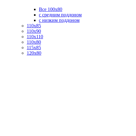
Все 100х80
с средним поддоном
с низким поддоном
110х85
110х90
110х110
110х80
115х85
120х80