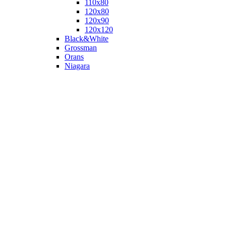
110х80
120x80
120х90
120х120
Black&White
Grossman
Orans
Niagara