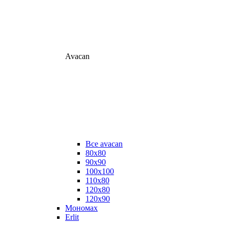
Avacan
Все avacan
80х80
90х90
100х100
110х80
120х80
120х90
Мономах
Erlit