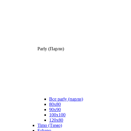
Parly (Парли)
Все parly (парли)
80x80
90x90
100x100
120x80
Timo (Тимо)
Esbano