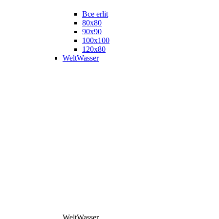
Все erlit
80x80
90x90
100x100
120x80
WeltWasser
WeltWasser