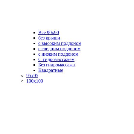
Все 90х90
без крыши
с высоким поддоном
с средним поддоном
с низким поддоном
С гидромассажем
Без гидромассажа
Квадратные
95х95
100х100