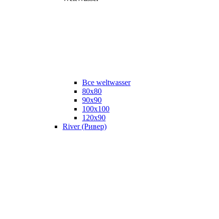
Все weltwasser
80x80
90x90
100x100
120x90
River (Ривер)