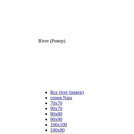
River (Ривер)
Все river (ривер)
серия Nara
70х70
90х70
80x80
90x90
100x100
100х80