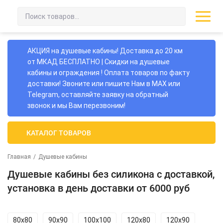
АКЦИЯ на душевые кабины! Доставка до 20 км
от МКАД БЕСПЛАТНО | Скидки на душевые
кабины и ограждения ! Оплата товаров по факту
доставки! Звоните или пишите Нам в MAX или
Telegram, оставляйте заявку на обратный
звонок и мы Вам перезвоним!
КАТАЛОГ ТОВАРОВ
Главная
/
Душевые кабины
Душевые кабины без силикона с доставкой,
установка в день доставки от 6000 руб
80х80
90х90
100х100
120х80
120х90