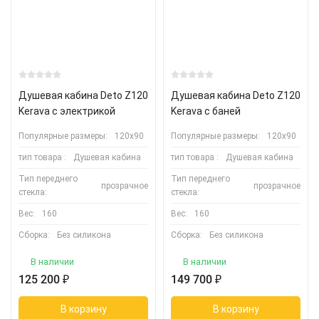
Душевая кабина Deto Z120
Душевая кабина Deto Z120
Kerava с электрикой
Kerava с баней
Популярные размеры:
120х90
Популярные размеры:
120х90
тип товара :
Душевая кабина
тип товара :
Душевая кабина
Тип переднего
Тип переднего
прозрачное
прозрачное
стекла:
стекла:
Вес:
160
Вес:
160
Сборка:
Без силикона
Сборка:
Без силикона
В наличии
В наличии
125 200
₽
149 700
₽
В корзину
В корзину