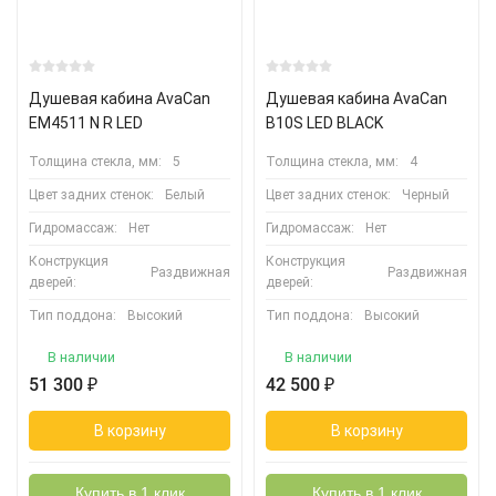
Душевая кабина AvaCan
Душевая кабина AvaCan
EM4511 N R LED
B10S LED BLACK
Толщина стекла, мм:
5
Толщина стекла, мм:
4
Цвет задних стенок:
Белый
Цвет задних стенок:
Черный
Гидромассаж:
Нет
Гидромассаж:
Нет
Конструкция
Конструкция
Раздвижная
Раздвижная
дверей:
дверей:
Тип поддона:
Высокий
Тип поддона:
Высокий
В наличии
В наличии
51 300
₽
42 500
₽
В корзину
В корзину
Купить в 1 клик
Купить в 1 клик