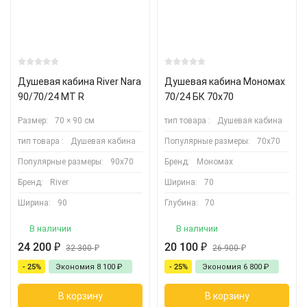
Душевая кабина River Nara
Душевая кабина Мономах
90/70/24 MT R
70/24 БК 70х70
Размер:
70 × 90 см
тип товара :
Душевая кабина
тип товара :
Душевая кабина
Популярные размеры:
70х70
Популярные размеры:
90х70
Бренд:
Мономах
Бренд:
River
Ширина:
70
Ширина:
90
Глубина:
70
В наличии
В наличии
24 200
₽
20 100
₽
32 300
₽
26 900
₽
- 25%
Экономия
8 100
₽
- 25%
Экономия
6 800
₽
В корзину
В корзину