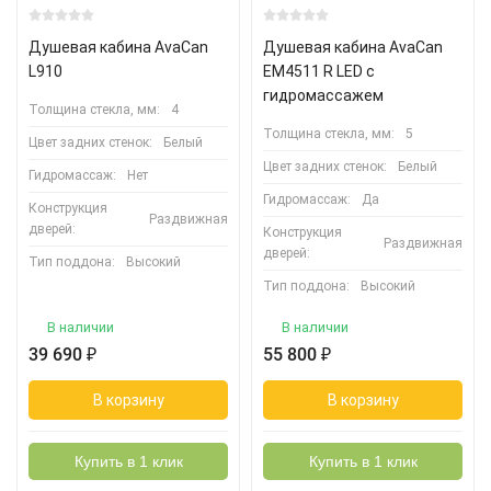
Душевая кабина AvaCan
Душевая кабина AvaCan
L910
EM4511 R LED с
гидромассажем
Толщина стекла, мм:
4
Толщина стекла, мм:
5
Цвет задних стенок:
Белый
Цвет задних стенок:
Белый
Гидромассаж:
Нет
Гидромассаж:
Да
Конструкция
Раздвижная
дверей:
Конструкция
Раздвижная
дверей:
Тип поддона:
Высокий
Тип поддона:
Высокий
В наличии
В наличии
39 690
₽
55 800
₽
В корзину
В корзину
Купить в 1 клик
Купить в 1 клик