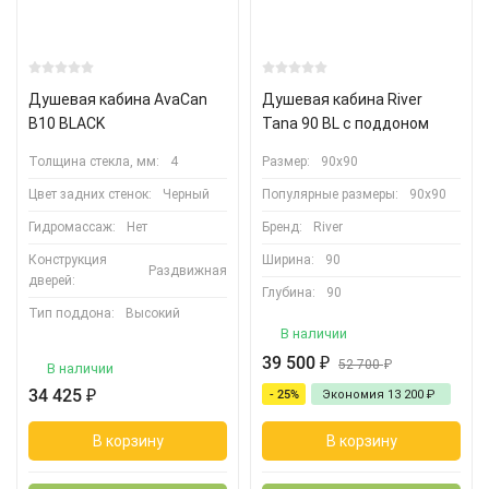
Душевая кабина AvaCan
Душевая кабина River
B10 BLACK
Tana 90 BL с поддоном
Толщина стекла, мм:
4
Размер:
90х90
Цвет задних стенок:
Черный
Популярные размеры:
90х90
Гидромассаж:
Нет
Бренд:
River
Конструкция
Ширина:
90
Раздвижная
дверей:
Глубина:
90
Тип поддона:
Высокий
В наличии
39 500
₽
52 700
₽
В наличии
34 425
₽
- 25%
Экономия
13 200
₽
В корзину
В корзину