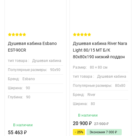
Душевая кабина Esbano
Душевая кабина River Nara
EST-90CR
Light 80/15 МТ Б/К
80х80х190 низкий поддон
тип товара :
Душевая кабина
Размер:
80 × 80 см
Популярные размеры:
90х90
тип товара :
Душевая кабина
Бренд:
Esbano
Популярные размеры:
80х80
Ширина:
90
Бренд:
River
Глубина:
90
Ширина:
80
В наличии
20 900
₽
27 900
₽
В наличии
55 463
₽
- 25%
Экономия
7 000
₽