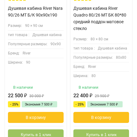
Душевая кабина River Nara
Душевая кабина River
90/26 MT Б/К 90х90х190
Quadro 80/26 MT БК 80*80
средний поддон матовое
Размер:
90 × 90 см
стекло
тип товара :
Душевая кабина
Размер:
80 × 80 см
Популярные размеры:
90х90
тип товара :
Душевая кабина
Бренд:
River
Популярные размеры:
80х80
Ширина:
90
Бренд:
River
Ширина:
80
В наличии
В наличии
22 500
₽
22 400
₽
30 000
₽
29 900
₽
- 25%
Экономия
7 500
₽
- 25%
Экономия
7 500
₽
В корзину
В корзину
Купить в 1 клик
Купить в 1 клик