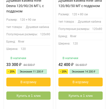
Душевая кабина River
Душевая кабина River Sena
Desna 120/90/26 MT L с
120/80/50 MT с поддоном
поддоном
Размер:
120 × 80 см
Размер:
120 × 90 см
тип товара :
Душевая кабина
тип товара :
Душевая кабина
Популярные размеры:
120х80
Популярные размеры:
120х90
Бренд:
River
Бренд:
River
Ширина:
120
Ширина:
120
В наличии
В наличии
33 300
₽
42 400
₽
44 500
₽
56 600
₽
- 25%
Экономия
11 200
₽
- 25%
Экономия
14 200
₽
В корзину
В корзину
Купить в 1 клик
Купить в 1 клик