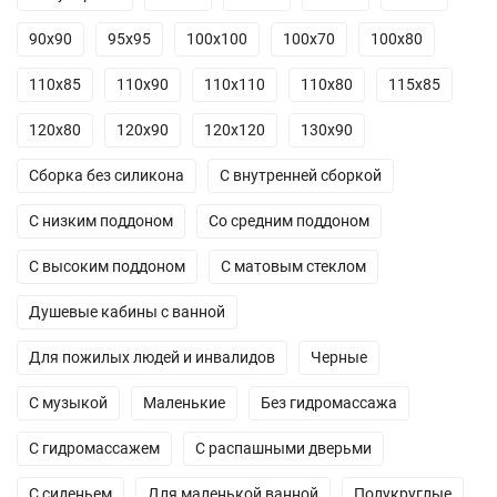
90х90
95х95
100х100
100х70
100х80
110х85
110х90
110х110
110х80
115х85
120х80
120х90
120х120
130х90
Сборка без силикона
С внутренней сборкой
C низким поддоном
Со средним поддоном
С высоким поддоном
С матовым стеклом
Душевые кабины с ванной
Для пожилых людей и инвалидов
Черные
С музыкой
Маленькие
Без гидромассажа
С гидромассажем
С распашными дверьми
С сиденьем
Для маленькой ванной
Полукруглые