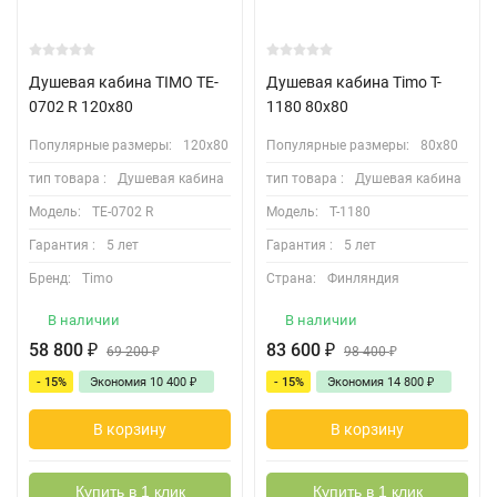
Душевая кабина TIMO TE-
Душевая кабина Timo T-
0702 R 120х80
1180 80х80
Популярные размеры:
120х80
Популярные размеры:
80х80
тип товара :
Душевая кабина
тип товара :
Душевая кабина
Модель:
TE-0702 R
Модель:
T-1180
Гарантия :
5 лет
Гарантия :
5 лет
Бренд:
Timo
Страна:
Финляндия
В наличии
В наличии
58 800
₽
83 600
₽
69 200
₽
98 400
₽
- 15%
Экономия
10 400
₽
- 15%
Экономия
14 800
₽
В корзину
В корзину
Купить в 1 клик
Купить в 1 клик