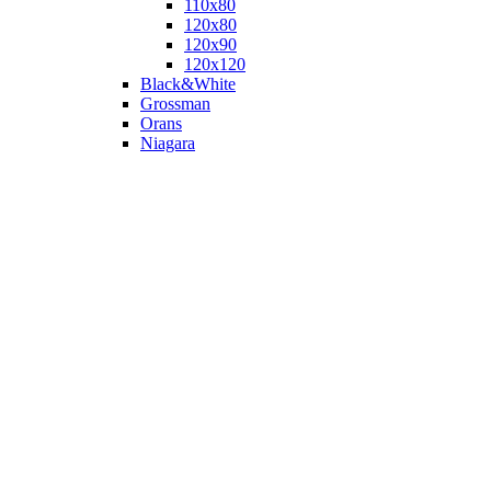
110х80
120x80
120х90
120х120
Black&White
Grossman
Orans
Niagara