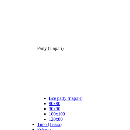
Parly (Парли)
Все parly (парли)
80x80
90x90
100x100
120x80
Timo (Тимо)
Esbano