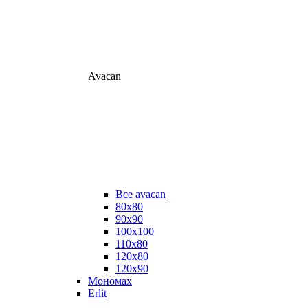
Avacan
Все avacan
80х80
90х90
100х100
110х80
120х80
120х90
Мономах
Erlit