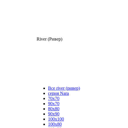
River (Ривер)
Все river (ривер)
серия Nara
70х70
90х70
80x80
90x90
100x100
100х80