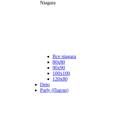
Niagara
Все niagara
80x80
90x90
100x100
120x80
Deto
Parly (Парли)