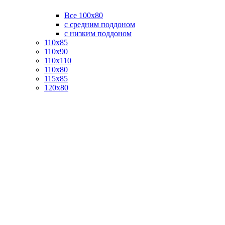
Все 100х80
с средним поддоном
с низким поддоном
110х85
110х90
110х110
110х80
115х85
120х80