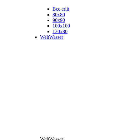
Все erlit
80x80
90x90
100x100
120x80
WeltWasser
WeltWasser