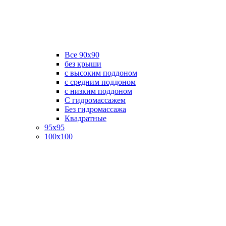
Все 90х90
без крыши
с высоким поддоном
с средним поддоном
с низким поддоном
С гидромассажем
Без гидромассажа
Квадратные
95х95
100х100