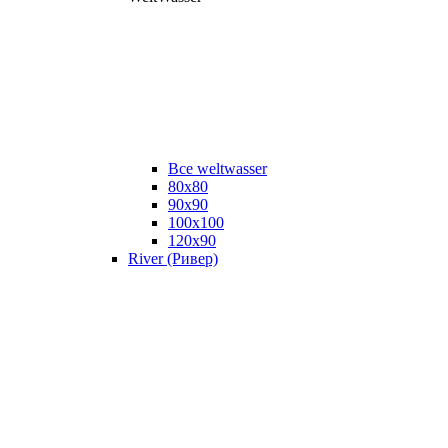
Все weltwasser
80x80
90x90
100x100
120x90
River (Ривер)