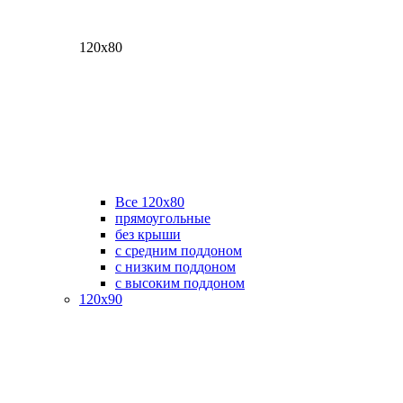
120х80
Все 120х80
прямоугольные
без крыши
с средним поддоном
с низким поддоном
с высоким поддоном
120х90