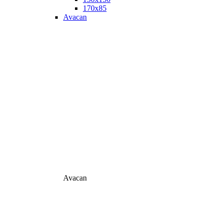
170х85
Avacan
Avacan