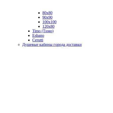
80x80
90x90
100x100
120x80
Timo (Тимо)
Esbano
Сerutti
Душевые кабины города доставки