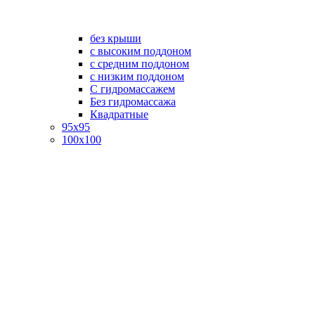
без крыши
с высоким поддоном
с средним поддоном
с низким поддоном
С гидромассажем
Без гидромассажа
Квадратные
95х95
100х100