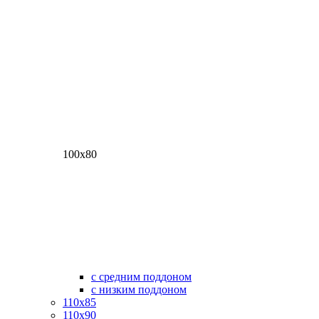
100х80
с средним поддоном
с низким поддоном
110х85
110х90