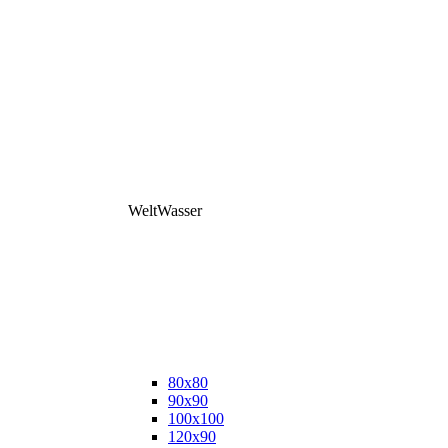
WeltWasser
80x80
90x90
100x100
120x90