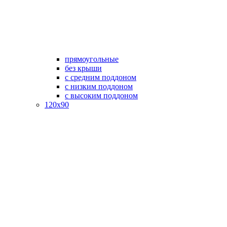
прямоугольные
без крыши
с средним поддоном
с низким поддоном
с высоким поддоном
120х90