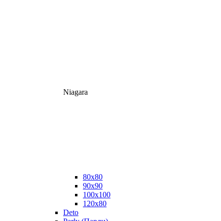
Niagara
80x80
90x90
100x100
120x80
Deto