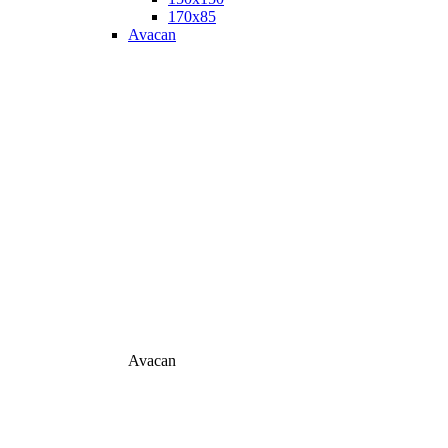
170х85
Avacan
Avacan