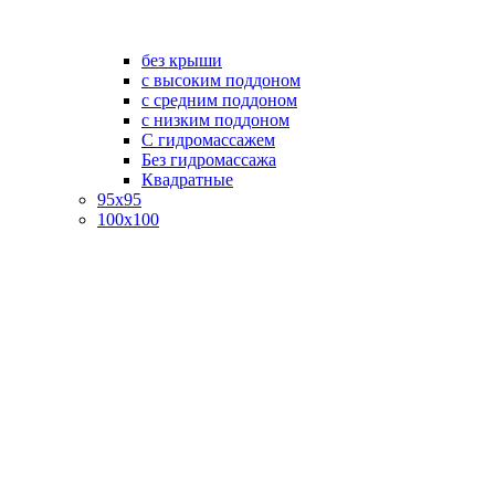
без крыши
с высоким поддоном
с средним поддоном
с низким поддоном
С гидромассажем
Без гидромассажа
Квадратные
95х95
100х100