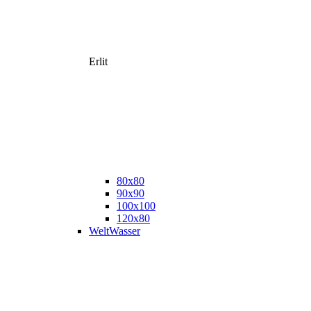
Erlit
80x80
90x90
100x100
120x80
WeltWasser