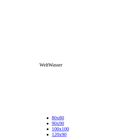
WeltWasser
80x80
90x90
100x100
120x90