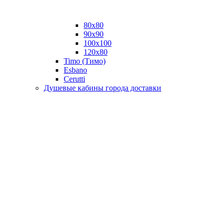
80x80
90x90
100x100
120x80
Timo (Тимо)
Esbano
Сerutti
Душевые кабины города доставки