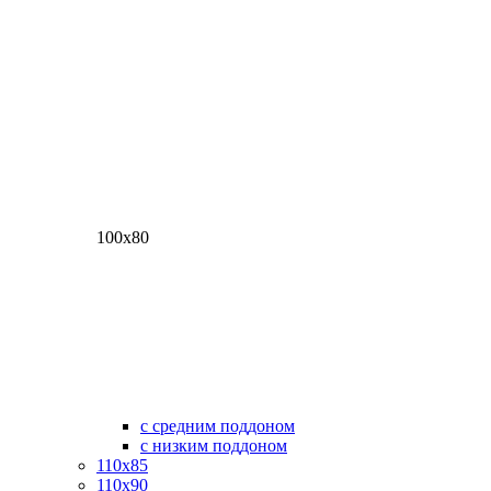
100х80
с средним поддоном
с низким поддоном
110х85
110х90