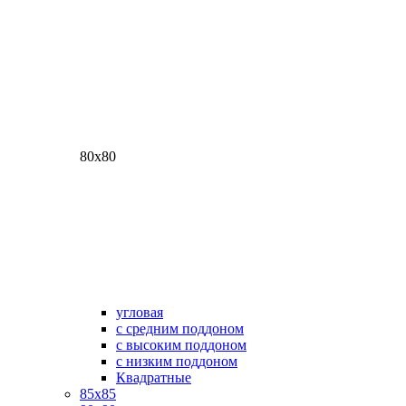
80х80
угловая
с средним поддоном
с высоким поддоном
с низким поддоном
Квадратные
85х85