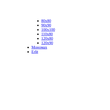
80х80
90х90
100х100
110х80
120х80
120х90
Мономах
Erlit