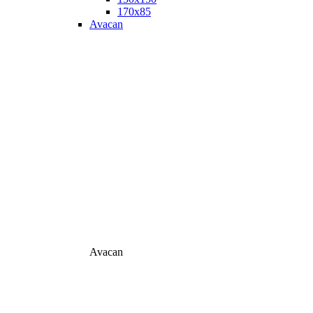
170х85
Avacan
Avacan