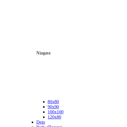
Niagara
80x80
90x90
100x100
120x80
Deto