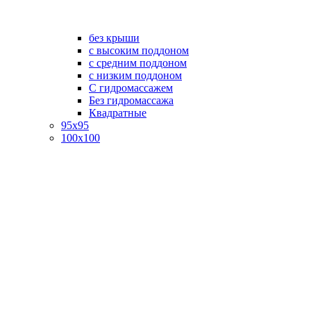
без крыши
с высоким поддоном
с средним поддоном
с низким поддоном
С гидромассажем
Без гидромассажа
Квадратные
95х95
100х100