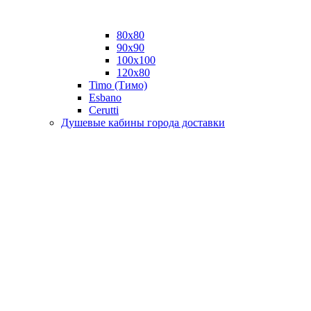
80x80
90x90
100x100
120x80
Timo (Тимо)
Esbano
Сerutti
Душевые кабины города доставки