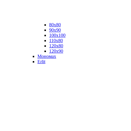
80х80
90х90
100х100
110х80
120х80
120х90
Мономах
Erlit