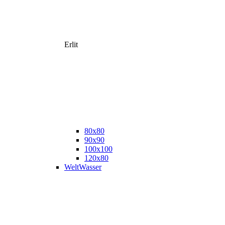
Erlit
80x80
90x90
100x100
120x80
WeltWasser