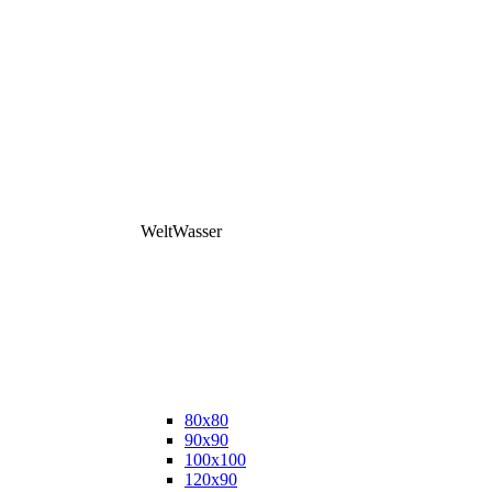
WeltWasser
80x80
90x90
100x100
120x90