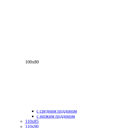
100х80
с средним поддоном
с низким поддоном
110х85
110х90