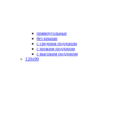
прямоугольные
без крыши
с средним поддоном
с низким поддоном
с высоким поддоном
120х90