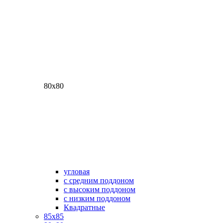
80х80
угловая
с средним поддоном
с высоким поддоном
с низким поддоном
Квадратные
85х85